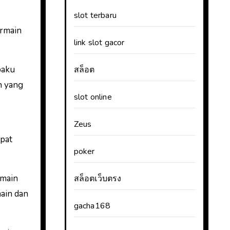
slot terbaru
ermain
link slot gacor
paku
สล็อต
n yang
slot online
Zeus
pat
poker
rmain
สล็อตเว็บตรง
main dan
gacha168