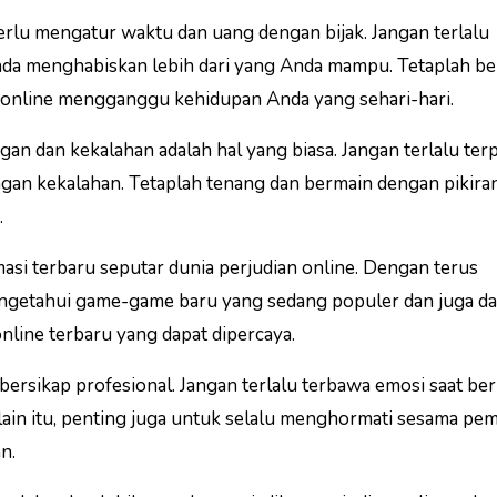
 perlu mengatur waktu dan uang dengan bijak. Jangan terlalu
nda menghabiskan lebih dari yang Anda mampu. Tetaplah b
i online mengganggu kehidupan Anda yang sehari-hari.
gan dan kekalahan adalah hal yang biasa. Jangan terlalu ter
gan kekalahan. Tetaplah tenang dan bermain dengan pikira
.
rmasi terbaru seputar dunia perjudian online. Dengan terus
ngetahui game-game baru yang sedang populer dan juga da
nline terbaru yang dapat dipercaya.
bersikap profesional. Jangan terlalu terbawa emosi saat be
elain itu, penting juga untuk selalu menghormati sesama pe
n.