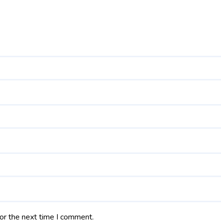
or the next time I comment.