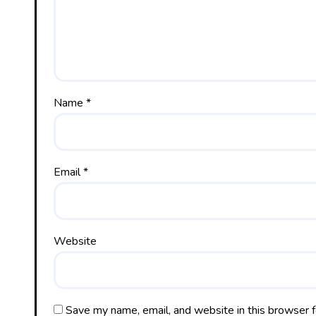
Name
*
Email
*
Website
Save my name, email, and website in this browser f