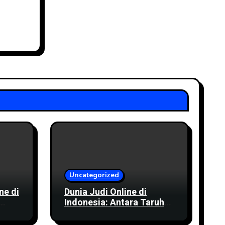
Uncategorized
ne di
Dunia Judi Online di
Indonesia: Antara Taruhan
Olahraga, Kasino, dan
Poker