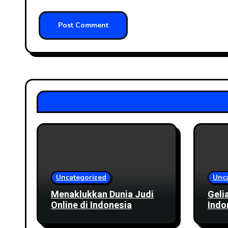
Uncategorized
Unc
Menaklukkan Dunia Judi
Geli
Online di Indonesia
Indo
dan 