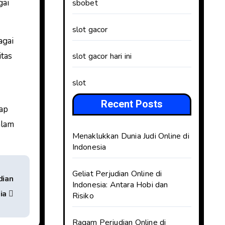
gai
sbobet
slot gacor
agai
itas
slot gacor hari ini
slot
Recent Posts
iap
alam
Menaklukkan Dunia Judi Online di
Indonesia
Geliat Perjudian Online di
dian
Indonesia: Antara Hobi dan
sia
Risiko
Ragam Perjudian Online di