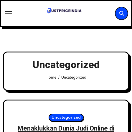
Skip
to
content
Uncategorized
Home
Uncategorized
Uncategorized
Menaklukkan Dunia Judi Online di