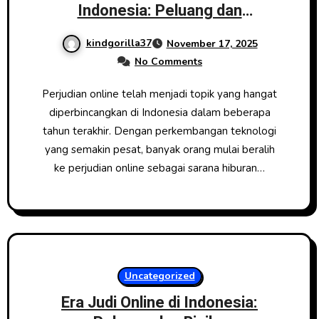
Indonesia: Peluang dan
Tantangan
kindgorilla37
November 17, 2025
No Comments
Perjudian online telah menjadi topik yang hangat
diperbincangkan di Indonesia dalam beberapa
tahun terakhir. Dengan perkembangan teknologi
yang semakin pesat, banyak orang mulai beralih
ke perjudian online sebagai sarana hiburan…
Uncategorized
Era Judi Online di Indonesia: