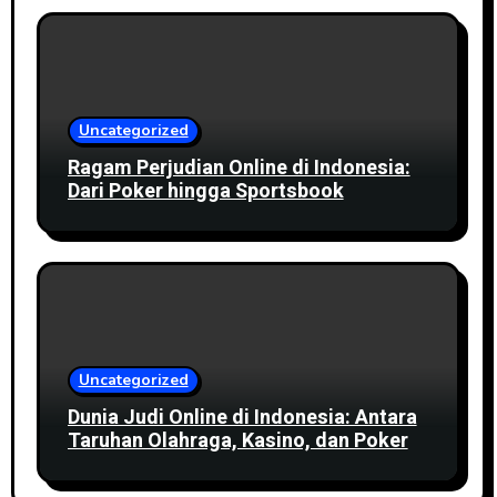
Uncategorized
Ragam Perjudian Online di Indonesia:
Dari Poker hingga Sportsbook
Uncategorized
Dunia Judi Online di Indonesia: Antara
Taruhan Olahraga, Kasino, dan Poker